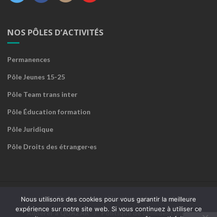
NOS PÔLES D’ACTIVITÉS
Permanences
Pôle Jeunes 15-25
Pôle Team trans inter
Pôle Éducation formation
Pôle Juridique
Pôle Droits des étranger·es
Accueil
Devenir sympathisant·e ou faire un don
Nous utilisons des cookies pour vous garantir la meilleure
expérience sur notre site web. Si vous continuez à utiliser ce
Adhérer à QUAZAR
Politique de confidentialité