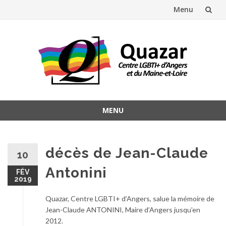
Menu
Aller
au
contenu
MENU
Aller
au
contenu
décès de Jean-Claude
10
Antonini
FÉV
2019
Quazar, Centre LGBTI+ d’Angers, salue la mémoire de
Jean-Claude ANTONINI, Maire d’Angers jusqu’en
2012.