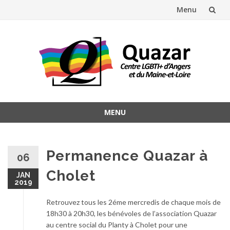
Menu
Aller
au
contenu
MENU
Aller
au
contenu
Permanence Quazar à
06
Cholet
JAN
2019
Retrouvez tous les 2éme mercredis de chaque mois de
18h30 à 20h30, les bénévoles de l’association Quazar
au centre social du Planty à Cholet pour une