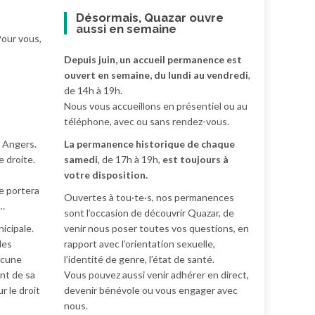
Désormais, Quazar ouvre
aussi en semaine
Pour vous,
Depuis juin, un accueil permanence est
ouvert en semaine, du lundi au vendredi
,
de 14h à 19h.
Nous vous accueillons en présentiel ou au
téléphone, avec ou sans rendez-vous.
 Angers.
La permanence historique de chaque
e droite.
samedi
, de 17h à 19h,
est toujours à
votre disposition.
e portera
Ouvertes à tou·te·s, nos permanences
s…
sont l’occasion de découvrir Quazar, de
icipale.
venir nous poser toutes vos questions, en
des
rapport avec l’orientation sexuelle,
aucune
l’identité de genre, l’état de santé.
ant de sa
Vous pouvez aussi venir adhérer en direct,
r le droit
devenir bénévole ou vous engager avec
nous.