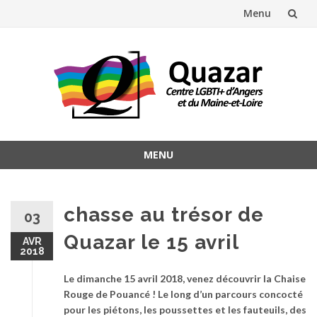
Menu
Aller
au
contenu
MENU
Aller
au
contenu
chasse au trésor de
03
Quazar le 15 avril
AVR
2018
Le dimanche 15 avril 2018, venez découvrir la Chaise
Rouge de Pouancé ! Le long d’un parcours concocté
pour les piétons, les poussettes et les fauteuils, des