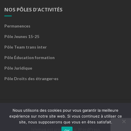
NOS PÔLES D’ACTIVITÉS
Permanences
Pôle Jeunes 15-25
Pôle Team trans inter
Pôle Éducation formation
Pôle Juridique
Pôle Droits des étranger·es
Accueil
Devenir sympathisant·e ou faire un don
Nous utilisons des cookies pour vous garantir la meilleure
expérience sur notre site web. Si vous continuez à utiliser ce
Adhérer à QUAZAR
Politique de confidentialité
site, nous supposerons que vous en êtes satisfait.
Islemag
est propulsé par
WordPress
OK