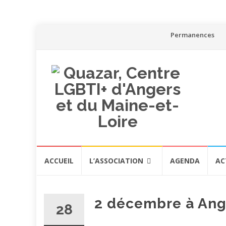
Aller
Permanences
au
contenu
Aller
ACCUEIL
L’ASSOCIATION
AGENDA
AC
au
contenu
2 décembre à Ang
28