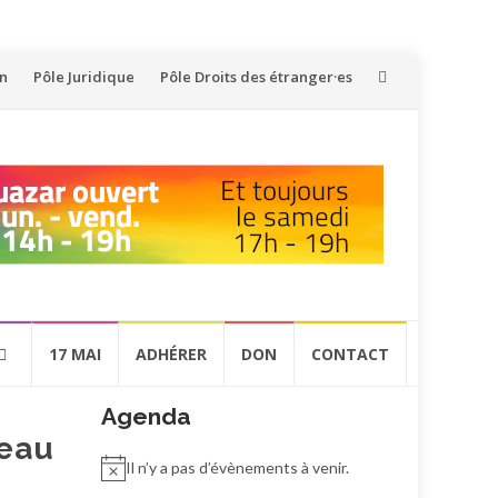
on
Pôle Juridique
Pôle Droits des étranger·es
17 MAI
ADHÉRER
DON
CONTACT
Agenda
neau
Il n’y a pas d’évènements à venir.