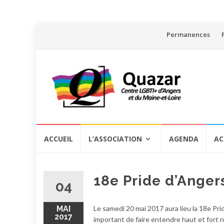
Aller
Permanences
au
contenu
Aller
ACCUEIL
L’ASSOCIATION
AGENDA
AC
au
contenu
18e Pride d’Anger
04
MAI
Le samedi 20 mai 2017 aura lieu la 18e Prid
2017
important de faire entendre haut et fort n