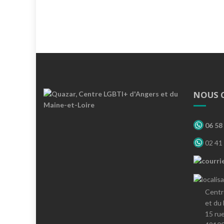
NOUS 
06 58 
02 41 
Centr
et du
15 ru