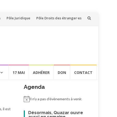
n
Pôle Juridique
Pôle Droits des étranger·es
17 MAI
ADHÉRER
DON
CONTACT
Agenda
Il n’y a pas d’évènements à venir.
 il est
Désormais, Quazar ouvre
aussi en semaine