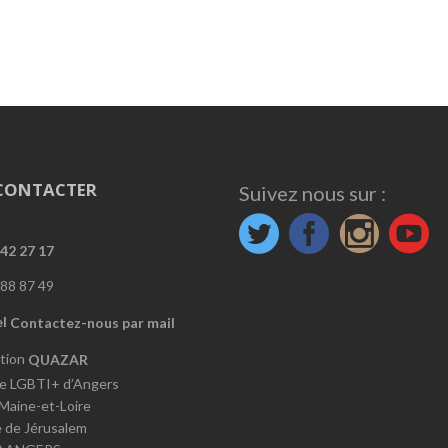
CONTACTER
Suivez nous sur :
42 27 17
88 87 49
Contactez-nous par mail
QUAZAR
e LGBTI+ d’Angers
 Maine-et-Loire
e de Jérusalem