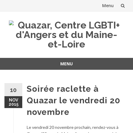
Menu
Aller
au
contenu
MENU
Aller
au
contenu
Soirée raclette à
10
Quazar le vendredi 20
NOV
2015
novembre
Le vendredi 20 novembre prochain, rendez-vous à