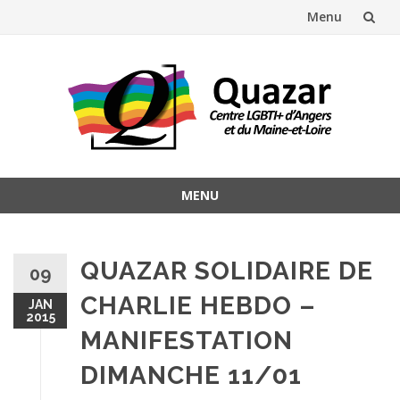
Menu
Aller
au
contenu
MENU
Aller
au
contenu
QUAZAR SOLIDAIRE DE
09
CHARLIE HEBDO –
JAN
2015
MANIFESTATION
DIMANCHE 11/01